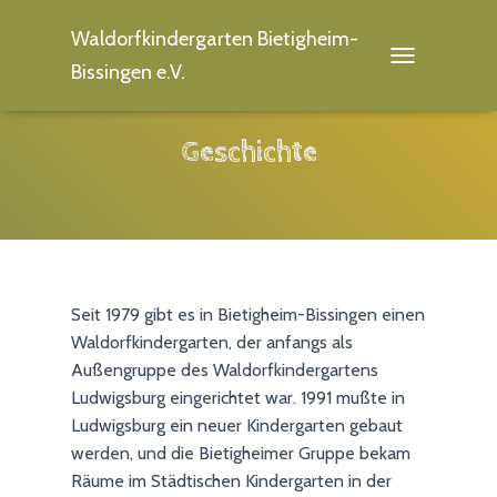
Waldorfkindergarten Bietigheim-
Bissingen e.V.
T
O
G
G
Geschichte
L
E
N
A
V
I
G
A
Seit 1979 gibt es in Bietigheim-Bissingen einen
T
Waldorfkindergarten, der anfangs als
I
Außengruppe des Waldorfkindergartens
O
N
Ludwigsburg eingerichtet war. 1991 mußte in
Ludwigsburg ein neuer Kindergarten gebaut
werden, und die Bietigheimer Gruppe bekam
Räume im Städtischen Kindergarten in der