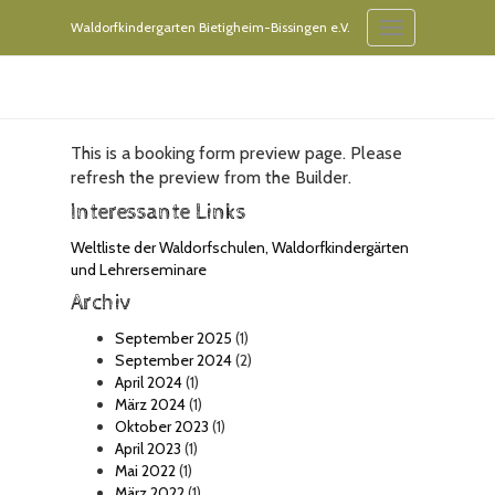
Waldorfkindergarten Bietigheim-Bissingen e.V.
Toggle
Navigation
Booking Form Preview
This is a booking form preview page. Please
refresh the preview from the Builder.
Interessante Links
Weltliste der Waldorfschulen, Waldorfkindergärten
und Lehrerseminare
Archiv
September 2025
(1)
September 2024
(2)
April 2024
(1)
März 2024
(1)
Oktober 2023
(1)
April 2023
(1)
Mai 2022
(1)
März 2022
(1)