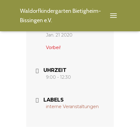
Waldorfkindergarten Bietigheim-
Bissingen e.V.
T
O
DATUM
G
Jan. 21 2020
G
L
Vorbei!
E
N
A
V
UHRZEIT
I
9:00 - 12:30
G
A
T
I
LABELS
O
interne Veranstaltungen
N